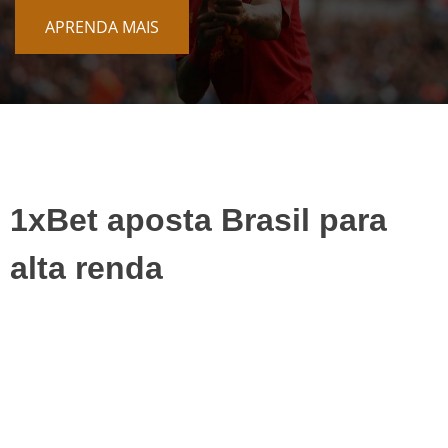
APRENDA MAIS
1xBet aposta Brasil para
alta renda