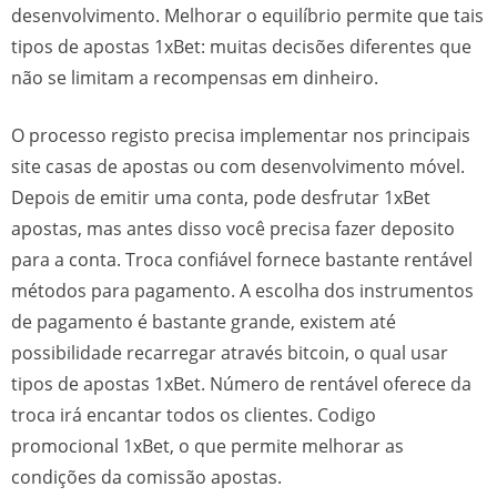
desenvolvimento. Melhorar o equilíbrio permite que tais
tipos de apostas 1xBet: muitas decisões diferentes que
não se limitam a recompensas em dinheiro.
O processo registo precisa implementar nos principais
site casas de apostas ou com desenvolvimento móvel.
Depois de emitir uma conta, pode desfrutar 1xBet
apostas, mas antes disso você precisa fazer deposito
para a conta. Troca confiável fornece bastante rentável
métodos para pagamento. A escolha dos instrumentos
de pagamento é bastante grande, existem até
possibilidade recarregar através bitcoin, o qual usar
tipos de apostas 1xBet. Número de rentável oferece da
troca irá encantar todos os clientes. Codigo
promocional 1xBet, o que permite melhorar as
condições da comissão apostas.